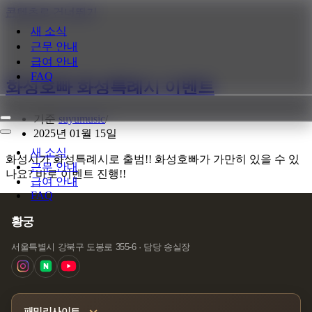
콘텐츠로 건너뛰기
새 소식
근무 안내
급여 안내
FAQ
화성호빠 화성특례시 이벤트
기준
suyumusic
내
2025년 01월 15일
비
내
게
비
새 소식
화성시가 화성특례시로 출범!! 화성호빠가 가만히 있을 수 있
이
게
근무 안내
나요? 바로 이벤트 진행!!
션
이
급여 안내
메
션
FAQ
뉴
메
뉴
황궁
서울특별시 강북구 도봉로 355-6 · 담당 송실장
패밀리사이트