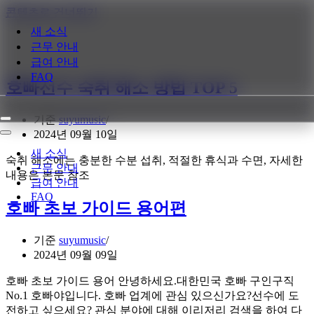
콘텐츠로 건너뛰기
새 소식
근무 안내
급여 안내
FAQ
호빠선수 숙취 해소 방법 TOP 5
기준
suyumusic
내
2024년 09월 10일
비
내
게
비
새 소식
숙취 해소에는 충분한 수분 섭취, 적절한 휴식과 수면, 자세한
이
게
근무 안내
내용은 본문 참조
션
이
급여 안내
메
션
FAQ
뉴
메
호빠 초보 가이드 용어편
뉴
기준
suyumusic
2024년 09월 09일
호빠 초보 가이드 용어 안녕하세요.대한민국 호빠 구인구직
No.1 호빠야입니다. 호빠 업계에 관심 있으신가요?선수에 도
전하고 싶으세요? 관심 분야에 대해 이리저리 검색을 하여 다