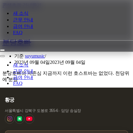
콘텐츠로 건너뛰기
새 소식
근무 안내
급여 안내
FAQ
분당호빠
내
기준
suyumusic
비
내
2023년 09월 04일
2023년 09월 04일
게
비
새 소식
이
게
근무 안내
분당호빠의 자존심 지금까지 이런 호스트바는 없었다. 천당위
션
이
급여 안내
에 분당
메
션
FAQ
뉴
메
뉴
황궁
서울특별시 강북구 도봉로 355-6 · 담당 송실장